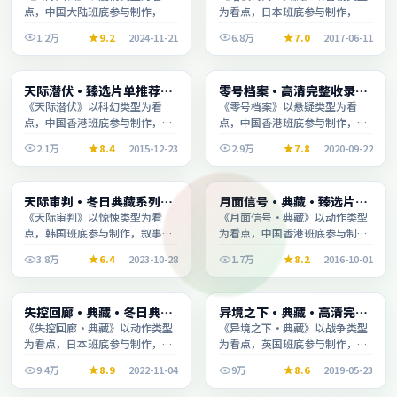
点，中国大陆班底参与制作，叙
为看点，日本班底参与制作，叙
事完整、节奏舒适，适合休闲时
事完整、节奏舒适，适合休闲时
1.2万
9.2
2024-11-21
6.8万
7.0
2017-06-11
段观看。
段观看。
电影
电视剧
天际潜伏·臻选片单推荐画
零号档案·高清完整收录适
2:17:20
1:40:40
质清晰观看流畅
合周末一口气刷完
《天际潜伏》以科幻类型为看
《零号档案》以悬疑类型为看
点，中国香港班底参与制作，叙
点，中国香港班底参与制作，叙
事完整、节奏舒适，适合休闲时
事完整、节奏舒适，适合休闲时
2.1万
8.4
2015-12-23
2.9万
7.8
2020-09-22
段观看。
段观看。
动漫
综艺
天际审判·冬日典藏系列温
月面信号·典藏·臻选片单
2:35:54
1:39:50
情叙事引人入胜
推荐画质清晰观看流畅
《天际审判》以惊悚类型为看
《月面信号·典藏》以动作类型
点，韩国班底参与制作，叙事完
为看点，中国香港班底参与制
整、节奏舒适，适合休闲时段观
作，叙事完整、节奏舒适，适合
3.8万
6.4
2023-10-28
1.7万
8.2
2016-10-01
看。
休闲时段观看。
动漫
电视剧
失控回廊·典藏·冬日典藏
异境之下·典藏·高清完整
2:21:24
2:05:58
系列温情叙事引人入胜
收录适合周末一口气刷完
《失控回廊·典藏》以动作类型
《异境之下·典藏》以战争类型
为看点，日本班底参与制作，叙
为看点，英国班底参与制作，叙
事完整、节奏舒适，适合休闲时
事完整、节奏舒适，适合休闲时
9.4万
8.9
2022-11-04
9万
8.6
2019-05-23
段观看。
段观看。