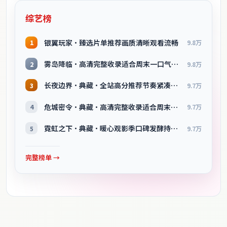
综艺榜
银翼玩家·臻选片单推荐画质清晰观看流畅
1
9.8万
雾岛降临·高清完整收录适合周末一口气刷完
2
9.8万
长夜边界·典藏·全站高分推荐节奏紧凑值得追看
3
9.7万
危城密令·典藏·高清完整收录适合周末一口气刷完
4
9.7万
霓虹之下·典藏·暖心观影季口碑发酵持续升温
5
9.7万
完整榜单 →