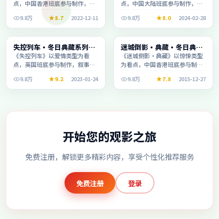
点，中国香港班底参与制作，叙
点，中国大陆班底参与制作，叙
事完整、节奏舒适，适合休闲时
事完整、节奏舒适，适合休闲时
9.8万
8.7
2022-12-11
9.8万
8.0
2024-02-28
段观看。
段观看。
电视剧
动漫
失控列车·冬日典藏系列温
迷城倒影·典藏·冬日典藏
2:10:12
2:06:30
情叙事引人入胜
系列温情叙事引人入胜
《失控列车》以爱情类型为看
《迷城倒影·典藏》以惊悚类型
点，英国班底参与制作，叙事完
为看点，中国香港班底参与制
整、节奏舒适，适合休闲时段观
作，叙事完整、节奏舒适，适合
9.8万
9.2
2023-01-24
9.8万
7.8
2015-12-27
看。
休闲时段观看。
开始您的观影之旅
免费注册，解锁更多精彩内容，享受个性化推荐服务
免费注册
登录