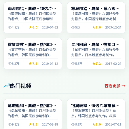
电视剧
综艺
南港围猎·典藏·臻选片单
雾岛围猎·典藏·暖心观影
2:47:38
1:29:41
推荐画质清晰观看流畅
季口碑发酵持续升温
《南港围猎·典藏》以惊悚类型
《雾岛围猎·典藏》以冒险类型
为看点，中国大陆班底参与制
为看点，中国香港班底参与制
作，叙事完整、节奏舒适，适合
作，叙事完整、节奏舒适，适合
4.9万
6.0
2019-04-22
5万
8.6
2023-12-24
休闲时段观看。
休闲时段观看。
动漫
综艺
霓虹营救·典藏·热播口碑
星河回廊·典藏·热播口碑
1:28:39
1:57:09
之作剧情扎实演技在线
之作剧情扎实演技在线
《霓虹营救·典藏》以动作类型
《星河回廊·典藏》以悬疑类型
为看点，韩国班底参与制作，叙
为看点，日本班底参与制作，叙
事完整、节奏舒适，适合休闲时
事完整、节奏舒适，适合休闲时
5.3万
7.8
2019-04-12
5.5万
7.2
2017-02-24
段观看。
段观看。
热门视频
查看更多 →
动漫
综艺
危城追缉·典藏·热播口碑
银翼玩家·臻选片单推荐画
1:49:39
2:01:08
之作剧情扎实演技在线
质清晰观看流畅
《危城追缉·典藏》以战争类型
《银翼玩家》以战争类型为看
为看点，美国班底参与制作，叙
点，韩国班底参与制作，叙事完
事完整、节奏舒适，适合休闲时
整、节奏舒适，适合休闲时段观
9.8万
8.5
2017-08-18
9.8万
8.0
2021-07-11
段观看。
看。