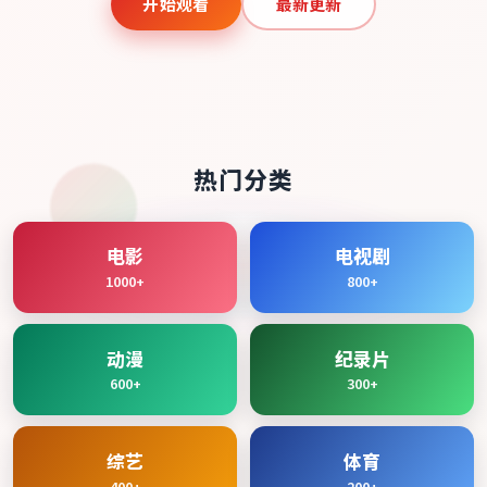
开始观看
最新更新
热门分类
电影
电视剧
1000+
800+
动漫
纪录片
600+
300+
综艺
体育
400+
200+