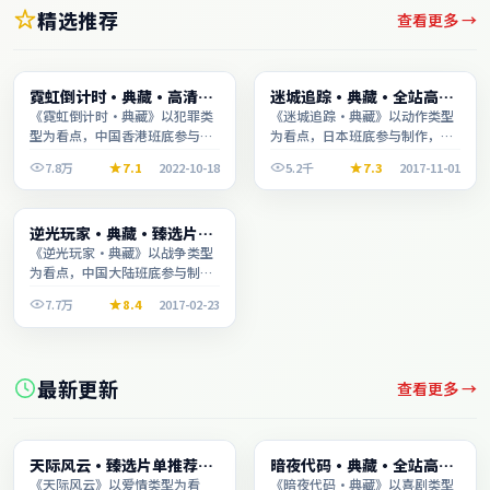
精选推荐
查看更多 →
综艺
动漫
霓虹倒计时·典藏·高清完
迷城追踪·典藏·全站高分
1:29:28
2:38:25
整收录适合周末一口气刷完
推荐节奏紧凑值得追看
《霓虹倒计时·典藏》以犯罪类
《迷城追踪·典藏》以动作类型
型为看点，中国香港班底参与制
为看点，日本班底参与制作，叙
作，叙事完整、节奏舒适，适合
事完整、节奏舒适，适合休闲时
7.8万
7.1
2022-10-18
5.2千
7.3
2017-11-01
休闲时段观看。
段观看。
电影
逆光玩家·典藏·臻选片单
2:12:08
推荐画质清晰观看流畅
《逆光玩家·典藏》以战争类型
为看点，中国大陆班底参与制
作，叙事完整、节奏舒适，适合
7.7万
8.4
2017-02-23
休闲时段观看。
最新更新
查看更多 →
动漫
电影
天际风云·臻选片单推荐画
暗夜代码·典藏·全站高分
2:41:20
1:43:01
质清晰观看流畅
推荐节奏紧凑值得追看
《天际风云》以爱情类型为看
《暗夜代码·典藏》以喜剧类型